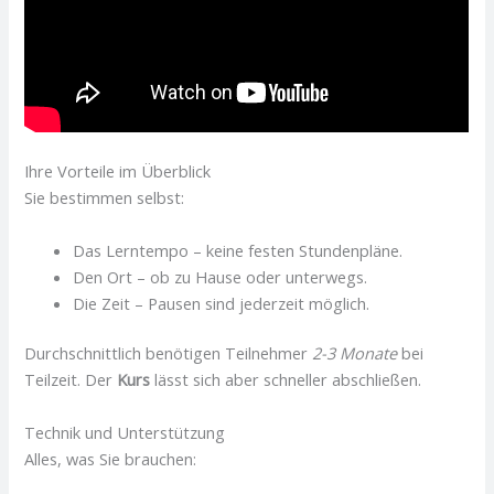
Ihre Vorteile im Überblick
Sie bestimmen selbst:
Das Lerntempo – keine festen Stundenpläne.
Den Ort – ob zu Hause oder unterwegs.
Die Zeit – Pausen sind jederzeit möglich.
Durchschnittlich benötigen Teilnehmer
2-3 Monate
bei
Teilzeit. Der
Kurs
lässt sich aber schneller abschließen.
Technik und Unterstützung
Alles, was Sie brauchen: