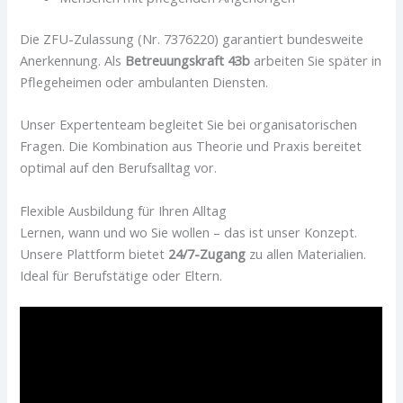
Die ZFU-Zulassung (Nr. 7376220) garantiert bundesweite
Anerkennung. Als
Betreuungskraft 43b
arbeiten Sie später in
Pflegeheimen oder ambulanten Diensten.
Unser Expertenteam begleitet Sie bei organisatorischen
Fragen. Die Kombination aus Theorie und Praxis bereitet
optimal auf den Berufsalltag vor.
Flexible Ausbildung für Ihren Alltag
Lernen, wann und wo Sie wollen – das ist unser Konzept.
Unsere Plattform bietet
24/7-Zugang
zu allen Materialien.
Ideal für Berufstätige oder Eltern.