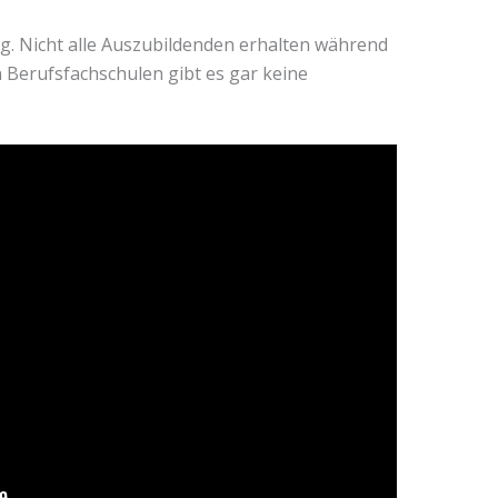
ng. Nicht alle Auszubildenden erhalten während
 Berufsfachschulen gibt es gar keine