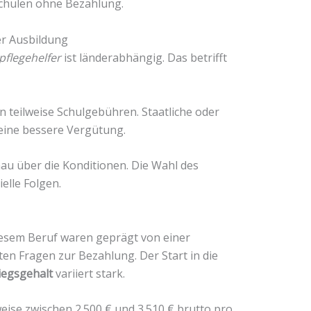
Schulen ohne Bezahlung.
r Ausbildung
flegehelfer
ist länderabhängig. Das betrifft
n teilweise Schulgebühren. Staatliche oder
 eine bessere Vergütung.
nau über die Konditionen. Die Wahl des
elle Folgen.
esem Beruf waren geprägt von einer
n Fragen zur Bezahlung. Der Start in die
iegsgehalt
variiert stark.
eise zwischen 2.500 € und 3.510 € brutto pro